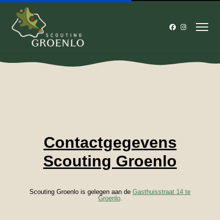
Contactgegevens
Scouting Groenlo
Scouting Groenlo is gelegen aan de
Gasthuisstraat 14 te
Groenlo
.