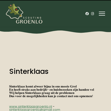
Sinterklaas
𝐒𝐢𝐧𝐭𝐞𝐫𝐤𝐥𝐚𝐚𝐬 𝐤𝐨𝐦𝐭 𝐚𝐥𝐰𝐞𝐞𝐫 𝐛𝐢𝐣𝐧𝐚 𝐢𝐧 𝐨𝐧𝐬 𝐦𝐨𝐨𝐢𝐞 𝐆𝐫𝐨𝐥
𝐄𝐧 𝐡𝐞𝐞𝐟𝐭 𝐬𝐭𝐫𝐚𝐤𝐬 𝐚𝐚𝐧 𝐛𝐞𝐝𝐫𝐢𝐣𝐟𝐬- 𝐞𝐧 𝐡𝐮𝐢𝐬𝐛𝐞𝐳𝐨𝐞𝐤𝐞𝐧 𝐳𝐢𝐣𝐧 𝐡𝐚𝐧𝐝𝐞𝐧 𝐯𝐨𝐥
𝐖𝐢𝐣 𝐡𝐞𝐥𝐩𝐞𝐧 𝐒𝐢𝐧𝐭𝐞𝐫𝐤𝐥𝐚𝐚𝐬 𝐠𝐫𝐚𝐚𝐠 𝐮𝐢𝐭 𝐝𝐞 𝐩𝐫𝐨𝐛𝐥𝐞𝐦𝐞𝐧
𝐃𝐮𝐬 𝐯𝐨𝐨𝐫 𝐝𝐞 𝐦𝐨𝐠𝐞𝐥𝐢𝐣𝐤𝐡𝐞𝐝𝐞𝐧 𝐤𝐮𝐧 𝐣𝐞 𝐜𝐨𝐧𝐭𝐚𝐜𝐭 𝐦𝐞𝐭 𝐨𝐧𝐬 𝐨𝐩𝐧𝐞𝐦𝐞𝐧!
www.sinterklaasgroenlo.nl
-
sinterklaasgroenlo@gmail.com