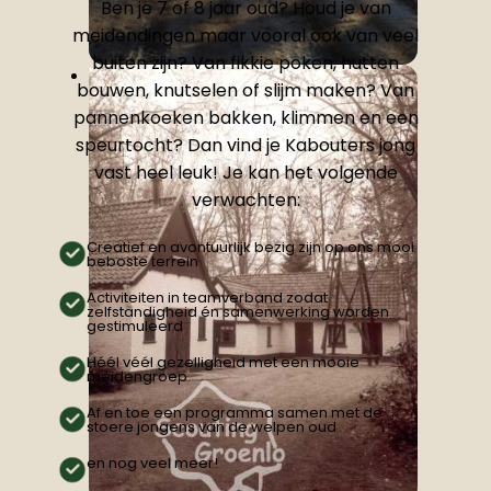
Ben je 7 of 8 jaar oud? Houd je van
meidendingen maar vooral ook van veel
buiten zijn? Van fikkie poken, hutten
Winterhike
bouwen, knutselen of slijm maken? Van
pannenkoeken bakken, klimmen en een
speurtocht? Dan vind je Kabouters jong
vast heel leuk! Je kan het volgende
verwachten:
Creatief en avontuurlijk bezig zijn op ons mooi
beboste terrein
Activiteiten in teamverband zodat
zelfstandigheid én samenwerking worden
gestimuleerd
Héél véél gezelligheid met een mooie
meidengroep
Af en toe een programma samen met de
stoere jongens van de welpen oud
en nog veel meer!