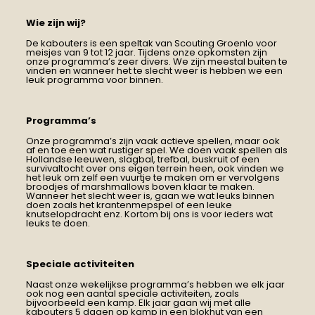
Wie zijn wij?
De kabouters is een speltak van Scouting Groenlo voor
meisjes van 9 tot 12 jaar. Tijdens onze opkomsten zijn
onze programma’s zeer divers. We zijn meestal buiten te
vinden en wanneer het te slecht weer is hebben we een
leuk programma voor binnen.
Programma’s
Onze programma’s zijn vaak actieve spellen, maar ook
af en toe een wat rustiger spel. We doen vaak spellen als
Hollandse leeuwen, slagbal, trefbal, buskruit of een
survivaltocht over ons eigen terrein heen, ook vinden we
het leuk om zelf een vuurtje te maken om er vervolgens
broodjes of marshmallows boven klaar te maken.
Wanneer het slecht weer is, gaan we wat leuks binnen
doen zoals het krantenmepspel of een leuke
knutselopdracht enz. Kortom bij ons is voor ieders wat
leuks te doen.
Speciale activiteiten
Naast onze wekelijkse programma’s hebben we elk jaar
ook nog een aantal speciale activiteiten, zoals
bijvoorbeeld een kamp. Elk jaar gaan wij met alle
kabouters 5 dagen op kamp in een blokhut van een