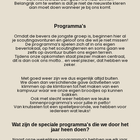
Belangrijk om te weten is dat je niet de nieuwste kleren
aan moet doen wanneer je bij ons komt.
Programma's
Omdat de bevers de jongste groep is, beginnen hier al
je scoutingavonturen en geloof ons die wil je niet missen!
De programma’s spelen zich af in ons eigen
beverlokaal, op het scoutingterrein en soms gaan we
zelfs op avontuur buiten ons eigen terrein.
Tijdens onze opkomsten staat plezier maken centraal,
dit is dan ook ons motto... en veel plezier, dat hebben we
zeker.
Met goed weer zijn we dus eigenlijk altijd buiten.
We doen dan verschillende gave activiteiten van
klimmen op de klimtoren tot het maken van een
kampvuur waar we onze eigen broodjes op kunnen
bakken.
Ook met slecht weer hebben we leuke
binnenprogramma’s voor jullie in petto!
Van knutselen tot een spelletjesronde, we hebben voor
iedereen wat leuks!
Wat zijn de speciale programma's die we door het
jaar heen doen?
Naast onze wekelijkse programma’s hebben we elk jaar