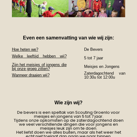
Even een samenvatting van wie wij zijn:
Hoe heten we?
De Bevers
Welke leeftijd hebben wij?
5 tot 7 jaar
Zijn het meisjes of jongens die
Meisjes en Jongens
bij onze groep zitten?
Zaterdagochtend van
Wanneer draaien wij?
10:30u tot 12:00u
Wie zijn wij?
De bevers is een speltak van Scouting Groenlo voor
meisjes en jongens van 5 tot 7 jaar.
Tijdens onze opkomsten op de zaterdagochtend doen
we veel verschillende dingen die voor jongens en
meisjes leuk zijn om te doen.
Het liefst doen we alles buiten, maar als het weer het
echt niet toelaat dan gaan we naar binnen.