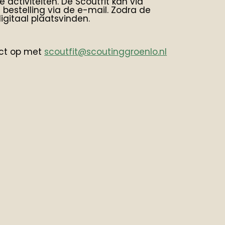
activiteiten. De Scoutfit kan via
estelling via de e-mail. Zodra de
igitaal plaatsvinden.
act op met
scoutfit@scoutinggroenlo.nl