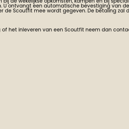
bij de wekelijkse opkomsten, kampen en bij speciale 
 U ontvangt een automatische bevestiging van de b
neer de Scoutfit mee wordt gegeven. De betaling zal d
g of het inleveren van een Scoutfit neem dan cont